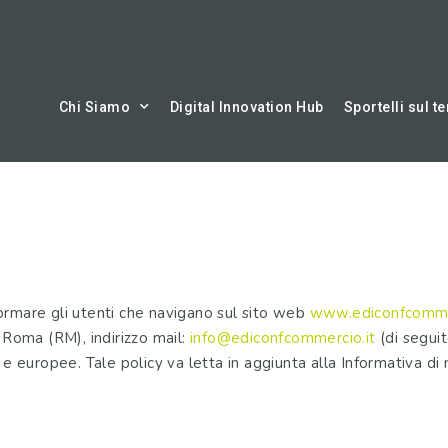
Chi Siamo
Digital Innovation Hub
Sportelli sul te
ormare gli utenti che navigano sul sito web
www.ediconfcommer
 Roma (RM), indirizzo mail:
info@ediconfcommercio.it
(di seguito
 e europee. Tale policy va letta in aggiunta alla Informativa di