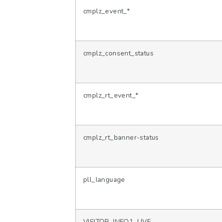
cmplz_event_*
cmplz_consent_status
cmplz_rt_event_*
cmplz_rt_banner-status
pll_language
VISITOR_INFO1_LIVE