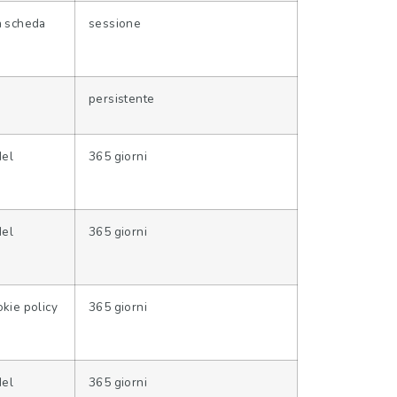
la scheda
sessione
persistente
del
365 giorni
del
365 giorni
okie policy
365 giorni
del
365 giorni