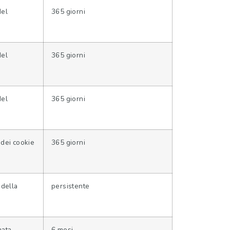
del
365 giorni
del
365 giorni
del
365 giorni
 dei cookie
365 giorni
 della
persistente
mata
6 mesi