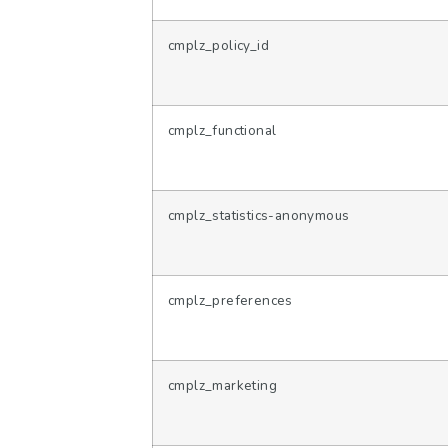
cmplz_policy_id
cmplz_functional
cmplz_statistics-anonymous
cmplz_preferences
cmplz_marketing