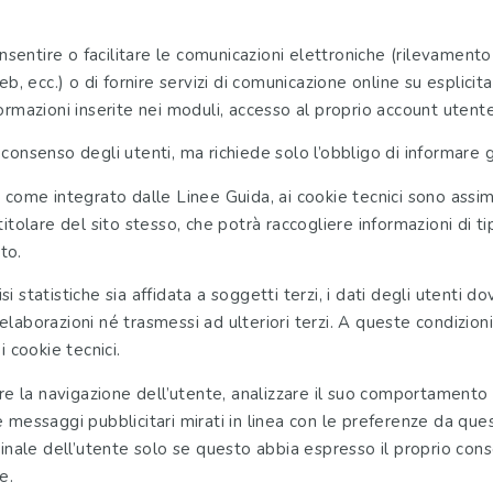
nsentire o facilitare le comunicazioni elettroniche (rilevamento 
b, ecc.) o di fornire servizi di comunicazione online su esplicita
rmazioni inserite nei moduli, accesso al proprio account utente,
l consenso degli utenti, ma richiede solo l’obbligo di informare gl
ome integrato dalle Linee Guida, ai cookie tecnici sono assimilati
itolare del sito stesso, che potrà raccogliere informazioni di 
to.
lisi statistiche sia affidata a soggetti terzi, i dati degli uten
aborazioni né trasmessi ad ulteriori terzi. A queste condizioni
 cookie tecnici.
e la navigazione dell’utente, analizzare il suo comportamento ai 
messaggi pubblicitari mirati in linea con le preferenze da ques
minale dell’utente solo se questo abbia espresso il proprio co
te.