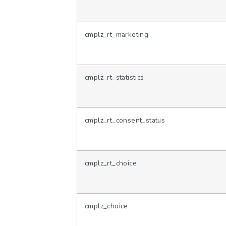
cmplz_rt_marketing
cmplz_rt_statistics
cmplz_rt_consent_status
cmplz_rt_choice
cmplz_choice