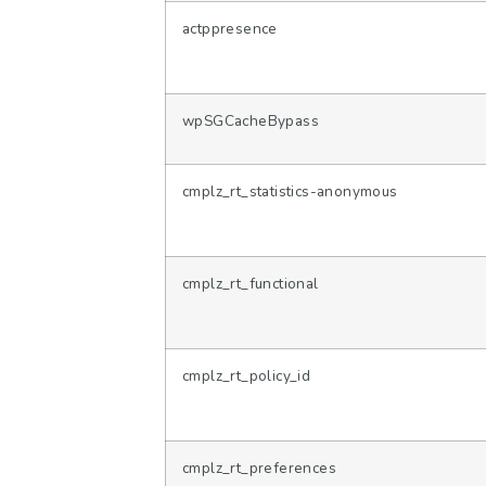
actppresence
wpSGCacheBypass
cmplz_rt_statistics-anonymous
cmplz_rt_functional
cmplz_rt_policy_id
cmplz_rt_preferences