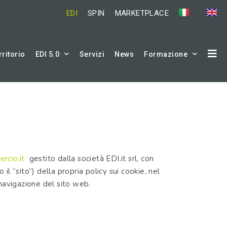
EDI
SPIN
MARKETPLACE
rritorio
EDI 5.0
Servizi
News
Formazione
cio.it
gestito dalla società EDI.it srl, con
 il “sito”) della propria policy sui cookie, nel
 navigazione del sito web.