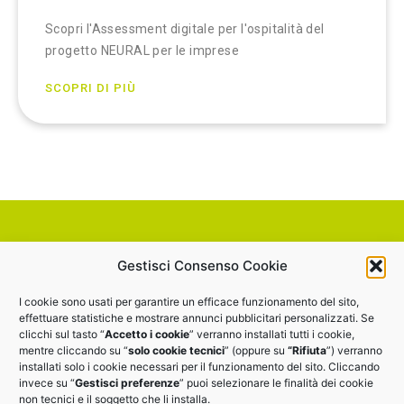
'ospitalità del
Scopri MIA, il progetto che promuove
Cybersicurezza come vantaggio com
SCOPRI DI PIÙ
HAI UN’IDEA DA
Gestisci Consenso Cookie
CONDIVIDERE? VUOI
I cookie sono usati per garantire un efficace funzionamento del sito,
effettuare statistiche e mostrare annunci pubblicitari personalizzati. Se
clicchi sul tasto “
Accetto i cookie
” verranno installati tutti i cookie,
MAGGIORI INFORMAZIONI?
mentre cliccando su “
solo cookie tecnici
” (oppure su
“Rifiuta
”) verranno
installati solo i cookie necessari per il funzionamento del sito. Cliccando
invece su “
Gestisci preferenze
” puoi selezionare le finalità dei cookie
non tecnici e il soggetto che li installa.