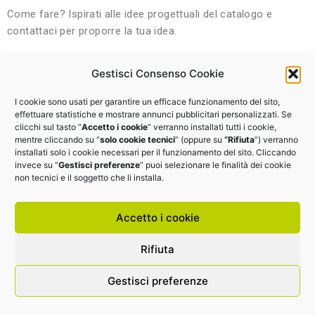
Come fare?
Ispirati alle idee progettuali del catalogo e
contattaci per proporre la tua idea.
Gestisci Consenso Cookie
I cookie sono usati per garantire un efficace funzionamento del sito,
CATALOGO
effettuare statistiche e mostrare annunci pubblicitari personalizzati. Se
clicchi sul tasto “
Accetto i cookie
” verranno installati tutti i cookie,
mentre cliccando su “
solo cookie tecnici
” (oppure su
“Rifiuta
”) verranno
installati solo i cookie necessari per il funzionamento del sito. Cliccando
CONTATTACI
invece su “
Gestisci preferenze
” puoi selezionare le finalità dei cookie
non tecnici e il soggetto che li installa.
Accetto i cookie
Rifiuta
EDI.IT srl | P.I.: 14425591006 |
Cookie Policy
|
Privacy
Policy
| Farmed by
Webidoo
Gestisci preferenze