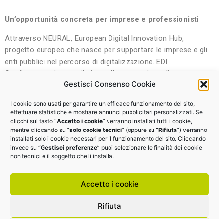
Un’opportunità concreta per imprese e professionisti
Attraverso NEURAL,
European Digital Innovation Hub,
progetto europeo che nasce per supportare le imprese e gli
enti pubblici nel percorso di digitalizzazione,
EDI
Confcommercio contribuisce alla costruzione di un
Gestisci Consenso Cookie
ecosistema che promuove l’adozione di soluzioni digitali
accessibili, utili e sostenibili.
O
rganizziamo anche attività di
I cookie sono usati per garantire un efficace funzionamento del sito,
formazione, consulenza tecnologica e accesso a servizi
effettuare statistiche e mostrare annunci pubblicitari personalizzati. Se
specialistici.
I corsi saranno aperti a imprese di tutte le
clicchi sul tasto “
Accetto i cookie
” verranno installati tutti i cookie,
mentre cliccando su “
solo cookie tecnici
” (oppure su
“Rifiuta
”) verranno
dimensioni e settori e rappresentano un’occasione per
installati solo i cookie necessari per il funzionamento del sito. Cliccando
acquisire strumenti operativi e orientarsi con maggiore
invece su “
Gestisci preferenze
” puoi selezionare le finalità dei cookie
consapevolezza tra le trasformazioni in atto.
non tecnici e il soggetto che li installa.
Per maggiori informazioni sul progetto:
Accetto i cookie
info@ediconfcommercio.it
Rifiuta
EDI.IT srl | P.I.: 14425591006 |
Cookie Policy
|
Privacy