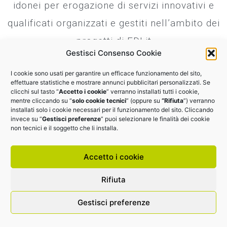
idonei per erogazione di servizi innovativi e
qualificati organizzati e gestiti nell’ambito dei
progetti di EDI.it
Gestisci Consenso Cookie
Nuova data di scadenza: 31 marzo 2026
I cookie sono usati per garantire un efficace funzionamento del sito,
effettuare statistiche e mostrare annunci pubblicitari personalizzati. Se
clicchi sul tasto “
Accetto i cookie
” verranno installati tutti i cookie,
mentre cliccando su “
solo cookie tecnici
” (oppure su
“Rifiuta
”) verranno
CANDIDATI
installati solo i cookie necessari per il funzionamento del sito. Cliccando
invece su “
Gestisci preferenze
” puoi selezionare le finalità dei cookie
non tecnici e il soggetto che li installa.
EDI.IT srl | P.I.: 14425591006 |
Cookie Policy
|
Privacy
Policy
| Farmed by
Webidoo
Accetto i cookie
Rifiuta
Gestisci preferenze