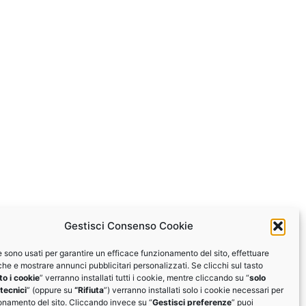
Gestisci Consenso Cookie
e sono usati per garantire un efficace funzionamento del sito, effettuare
iche e mostrare annunci pubblicitari personalizzati. Se clicchi sul tasto
o i cookie
” verranno installati tutti i cookie, mentre cliccando su “
solo
tecnici
” (oppure su
“Rifiuta
”) verranno installati solo i cookie necessari per
ionamento del sito. Cliccando invece su “
Gestisci preferenze
” puoi