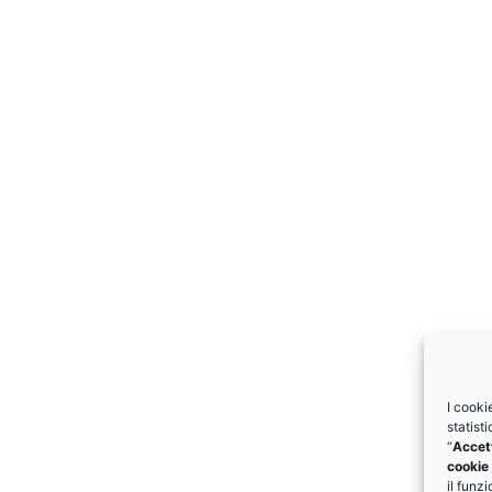
I cooki
statist
“
Accett
cookie 
il funz