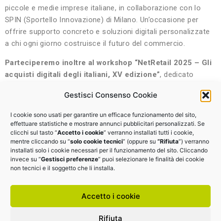
piccole e medie imprese italiane, in collaborazione con lo
SPIN (Sportello Innovazione) di Milano. Un’occasione per
offrire supporto concreto e soluzioni digitali personalizzate
a chi ogni giorno costruisce il futuro del commercio.
Parteciperemo inoltre al workshop “NetRetail 2025 – Gli
acquisti digitali degli italiani, XV edizione”
, dedicato
all’evoluzione del customer journey, dei canali, dei touchpoint
Gestisci Consenso Cookie
e dei trend del mercato multicanale in Italia.
All’interno del panel interverrà
Nicola Bianchi
, Responsabile
I cookie sono usati per garantire un efficace funzionamento del sito,
Servizi, Progetti e Partnership di EDI Confcommercio.
effettuare statistiche e mostrare annunci pubblicitari personalizzati. Se
clicchi sul tasto “
Accetto i cookie
” verranno installati tutti i cookie,
Come partecipare?
mentre cliccando su “
solo cookie tecnici
” (oppure su
“Rifiuta
”) verranno
installati solo i cookie necessari per il funzionamento del sito. Cliccando
Per le aziende associate a Confcommercio sono previsti
invece su “
Gestisci preferenze
” puoi selezionare le finalità dei cookie
sconti riservati sui biglietti d’ingresso.
non tecnici e il soggetto che li installa.
Accetto i cookie
Richiedi qui il tuo biglietto
Rifiuta