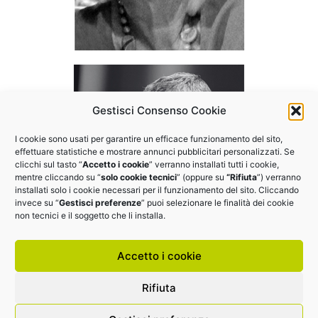
Gestisci Consenso Cookie
I cookie sono usati per garantire un efficace funzionamento del sito,
effettuare statistiche e mostrare annunci pubblicitari personalizzati. Se
clicchi sul tasto “
Accetto i cookie
” verranno installati tutti i cookie,
mentre cliccando su “
solo cookie tecnici
” (oppure su
“Rifiuta
”) verranno
installati solo i cookie necessari per il funzionamento del sito. Cliccando
invece su “
Gestisci preferenze
” puoi selezionare le finalità dei cookie
non tecnici e il soggetto che li installa.
Accetto i cookie
Rifiuta
EDI.IT srl | P.I.: 14425591006 |
Cookie Policy
|
Privacy
Policy
| Farmed by
Webidoo