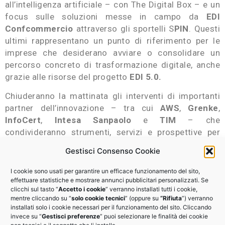
all’intelligenza artificiale – con The Digital Box – e un
focus sulle soluzioni messe in campo da
EDI
Confcommercio
attraverso gli sportelli S
PIN
. Questi
ultimi rappresentano un punto di riferimento per le
imprese che desiderano avviare o consolidare un
percorso concreto di trasformazione digitale, anche
grazie alle risorse del progetto
EDI 5.0.
Chiuderanno la mattinata gli interventi di importanti
partner dell’innovazione – tra cui
AWS
,
Grenke
,
InfoCert
,
Intesa Sanpaolo
e
TIM
– che
condivideranno strumenti, servizi e prospettive per
sostenere concretamente le PMI nel processo di
Gestisci Consenso Cookie
digitalizzazione.
I cookie sono usati per garantire un efficace funzionamento del sito,
Un’opportunità per scoprire come la tecnologia, se
effettuare statistiche e mostrare annunci pubblicitari personalizzati. Se
guidata da visione e competenze, può diventare un
clicchi sul tasto “
Accetto i cookie
” verranno installati tutti i cookie,
mentre cliccando su “
solo cookie tecnici
” (oppure su
“Rifiuta
”) verranno
vero motore di crescita per le imprese del
installati solo i cookie necessari per il funzionamento del sito. Cliccando
territorio.
invece su “
Gestisci preferenze
” puoi selezionare le finalità dei cookie