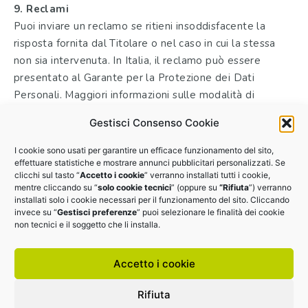
9. Reclami
Puoi inviare un reclamo se ritieni insoddisfacente la
risposta fornita dal Titolare o nel caso in cui la stessa
non sia intervenuta. In Italia, il reclamo può essere
presentato al Garante per la Protezione dei Dati
Personali. Maggiori informazioni sulle modalità di
presentazione sono disponibili sul sito del
Gestisci Consenso Cookie
Garante, all’indirizzo http://www.garanteprivacy.it/.
I cookie sono usati per garantire un efficace funzionamento del sito,
effettuare statistiche e mostrare annunci pubblicitari personalizzati. Se
clicchi sul tasto “
Accetto i cookie
” verranno installati tutti i cookie,
[aggiornamento luglio 2022]
mentre cliccando su “
solo cookie tecnici
” (oppure su
“Rifiuta
”) verranno
installati solo i cookie necessari per il funzionamento del sito. Cliccando
invece su “
Gestisci preferenze
” puoi selezionare le finalità dei cookie
non tecnici e il soggetto che li installa.
Accetto i cookie
Rifiuta
EDI.IT srl | P.I.: 14425591006 |
Cookie Policy
|
Privacy