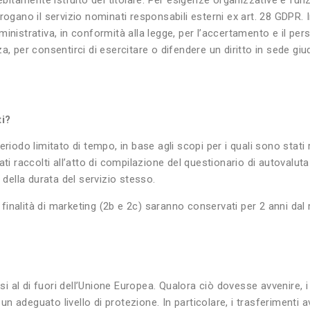
bitamente istruito del titolare. Per esigenze organizzative e funzio
rogano il servizio nominati responsabili esterni ex art. 28 GDPR. 
amministrativa, in conformità alla legge, per l’accertamento e il pe
, per consentirci di esercitare o difendere un diritto in sede giu
ti?
riodo limitato di tempo, in base agli scopi per i quali sono stati 
ti raccolti all’atto di compilazione del questionario di autovalut
 della durata del servizio stesso.
 finalità di marketing (2b e 2c) saranno conservati per 2 anni dal r
esi al di fuori dell’Unione Europea. Qualora ciò dovesse avvenire, 
e un adeguato livello di protezione. In particolare, i trasferiment