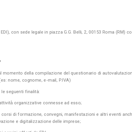
ito EDI), con sede legale in piazza G.G. Belli, 2, 00153 Roma (RM) c
?
i al momento della compilazione del questionario di autovalutazione
i (es: nome, cognome, e-mail, P.IVA)
e seguenti finalità:
attività̀ organizzative connesse ad esso;
 a corsi di formazione, convegni, manifestazioni e altri eventi an
vazione e digitalizzazione delle imprese;