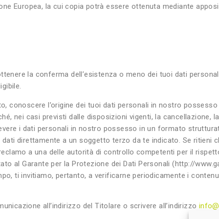
e Europea, la cui copia potrà essere ottenuta mediante apposita 
ottenere la conferma dell’esistenza o meno dei tuoi dati person
gibile.
to, conoscere l’origine dei tuoi dati personali in nostro possesso
hé, nei casi previsti dalle disposizioni vigenti, la cancellazione, 
icevere i dati personali in nostro possesso in un formato struttur
dati direttamente a un soggetto terzo da te indicato. Se ritieni ch
reclamo a una delle autorità di controllo competenti per il rispet
ntato al Garante per la Protezione dei Dati Personali (http://www.g
po, ti invitiamo, pertanto, a verificarne periodicamente i conten
omunicazione all’indirizzo del Titolare o scrivere all’indirizzo
info@