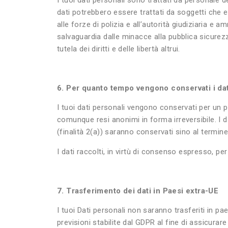
I tuoi dati personali sono trattati da personale de
dati potrebbero essere trattati da soggetti che e
alle forze di polizia e all’autorità giudiziaria e 
salvaguardia dalle minacce alla pubblica sicurezza
tutela dei diritti e delle libertà altrui.
6. Per quanto tempo vengono conservati i da
I tuoi dati personali vengono conservati per un pe
comunque resi anonimi in forma irreversibile. I da
(finalità 2(a)) saranno conservati sino al termine
I dati raccolti, in virtù di consenso espresso, per
7. Trasferimento dei dati in Paesi extra-UE
I tuoi Dati personali non saranno trasferiti in pa
previsioni stabilite dal GDPR al fine di assicurar