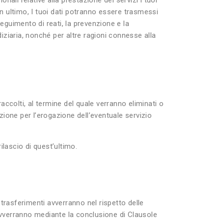
nali relative alla prestazione dei servizi i tuoi
In ultimo, I tuoi dati potranno essere trasmessi
rseguimento di reati, la prevenzione e la
diziaria, nonché per altre ragioni connesse alla
raccolti, al termine del quale verranno eliminati o
azione per l’erogazione dell’eventuale servizio
ilascio di quest’ultimo.
i trasferimenti avverranno nel rispetto delle
i avverranno mediante la conclusione di Clausole