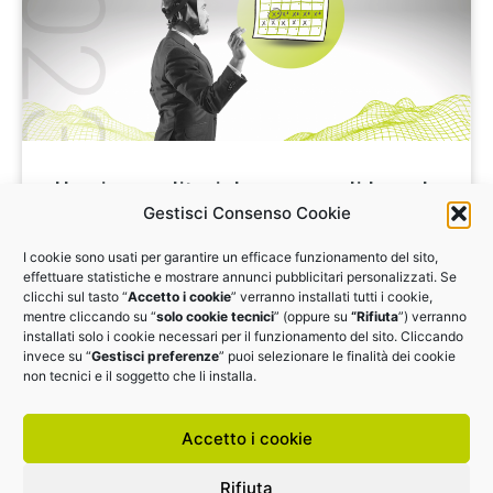
Un piano editoriale a prova di brand
Gestisci Consenso Cookie
Un piano editoriale è la bussola della promozione di
I cookie sono usati per garantire un efficace funzionamento del sito,
un’impresa. Come organizzarsi? Quali contenuti
effettuare statistiche e mostrare annunci pubblicitari personalizzati. Se
pubblicare? Webinar il 5 luglio alle 14.30
clicchi sul tasto “
Accetto i cookie
” verranno installati tutti i cookie,
mentre cliccando su “
solo cookie tecnici
” (oppure su
“Rifiuta
”) verranno
installati solo i cookie necessari per il funzionamento del sito. Cliccando
ISCRIVITI
invece su “
Gestisci preferenze
” puoi selezionare le finalità dei cookie
non tecnici e il soggetto che li installa.
Accetto i cookie
Rifiuta