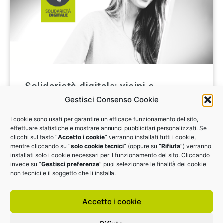
Solidarietà digitale: vicini e
Gestisci Consenso Cookie
connessi
I cookie sono usati per garantire un efficace funzionamento del sito,
Analisi digitale gratuita per capire come usare il
effettuare statistiche e mostrare annunci pubblicitari personalizzati. Se
digitale, per far ripartire di slancio la tua impresa
clicchi sul tasto “
Accetto i cookie
” verranno installati tutti i cookie,
mentre cliccando su “
solo cookie tecnici
” (oppure su
“Rifiuta
”) verranno
installati solo i cookie necessari per il funzionamento del sito. Cliccando
ADERISCI ANCHE TU
invece su “
Gestisci preferenze
” puoi selezionare le finalità dei cookie
non tecnici e il soggetto che li installa.
Accetto i cookie