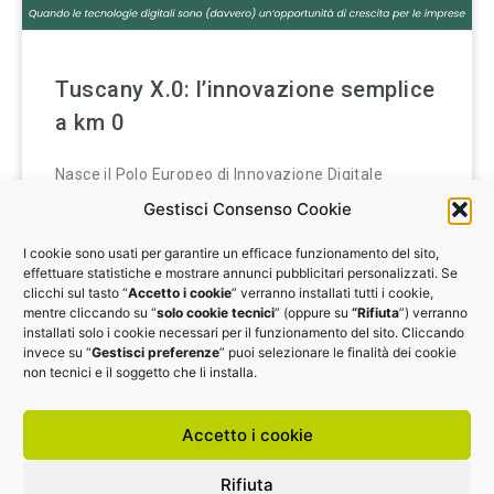
Tuscany X.0: l’innovazione semplice
a km 0
Nasce il Polo Europeo di Innovazione Digitale
Tuscany X.0, uno dei primi tredici in Italia, per offrire
Gestisci Consenso Cookie
opportunità, strumenti, servizi e competenze alle
I cookie sono usati per garantire un efficace funzionamento del sito,
imprese e pubbliche amministrazioni toscane
effettuare statistiche e mostrare annunci pubblicitari personalizzati. Se
clicchi sul tasto “
Accetto i cookie
” verranno installati tutti i cookie,
IL 14 APRILE ALLE 16: ISCRIVITI
mentre cliccando su “
solo cookie tecnici
” (oppure su
“Rifiuta
”) verranno
installati solo i cookie necessari per il funzionamento del sito. Cliccando
invece su “
Gestisci preferenze
” puoi selezionare le finalità dei cookie
non tecnici e il soggetto che li installa.
1
2
3
4
Accetto i cookie
Rifiuta