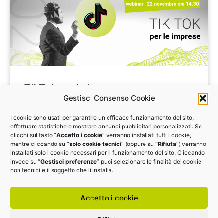
TikTok per le imprese
Gestisci Consenso Cookie
Ogni mese 19,7 milioni di italiani accedono a TikTok.
I cookie sono usati per garantire un efficace funzionamento del sito,
Scopri tutti i segreti del social media del momento:
effettuare statistiche e mostrare annunci pubblicitari personalizzati. Se
webinar il 22 novembre alle 14.30
clicchi sul tasto “
Accetto i cookie
” verranno installati tutti i cookie,
mentre cliccando su “
solo cookie tecnici
” (oppure su
“Rifiuta
”) verranno
installati solo i cookie necessari per il funzionamento del sito. Cliccando
VAI AL MATERIALE
invece su “
Gestisci preferenze
” puoi selezionare le finalità dei cookie
non tecnici e il soggetto che li installa.
Accetto i cookie