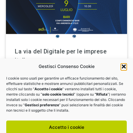
La via del Digitale per le imprese
italiane
Gestisci Consenso Cookie
Bari, 9 Luglio ore 10:30. Il terzo appuntamento del
I cookie sono usati per garantire un efficace funzionamento del sito,
roadshow di EDI Confcommercio e Assintel
effettuare statistiche e mostrare annunci pubblicitari personalizzati. Se
dedicato all’innovazione digitale fa tappa in Puglia.
clicchi sul tasto “
Accetto i cookie
” verranno installati tutti i cookie,
mentre cliccando su “
solo cookie tecnici
” (oppure su
“Rifiuta
”) verranno
installati solo i cookie necessari per il funzionamento del sito. Cliccando
SCOPRI DI PIÙ
invece su “
Gestisci preferenze
” puoi selezionare le finalità dei cookie
non tecnici e il soggetto che li installa.
Accetto i cookie