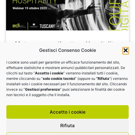
Metaverso per il settore Hospitality
Gestisci Consenso Cookie
Quali sono le competenze che un imprenditore
I cookie sono usati per garantire un efficace funzionamento del sito,
alberghiero deve avere per operare con il
effettuare statistiche e mostrare annunci pubblicitari personalizzati. Se
metaverso? Webinar il 19 ottobre
clicchi sul tasto “
Accetto i cookie
” verranno installati tutti i cookie,
mentre cliccando su “
solo cookie tecnici
” (oppure su
“Rifiuta
”) verranno
installati solo i cookie necessari per il funzionamento del sito. Cliccando
VAI AI MATERIALI
invece su “
Gestisci preferenze
” puoi selezionare le finalità dei cookie
non tecnici e il soggetto che li installa.
Accetto i cookie
Rifiuta
EDI.IT srl | P.I.: 14425591006 |
Cookie Policy
|
Privacy