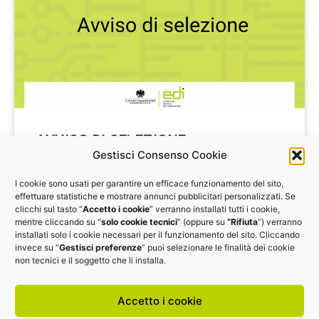
AVVISO DI SELEZIONE
Gestisci Consenso Cookie
Avviso per la selezione di consulenti esperti per
I cookie sono usati per garantire un efficace funzionamento del sito,
l’erogazione di assessment nell’ambito del progetto
effettuare statistiche e mostrare annunci pubblicitari personalizzati. Se
EDI5.0
clicchi sul tasto “
Accetto i cookie
” verranno installati tutti i cookie,
mentre cliccando su “
solo cookie tecnici
” (oppure su
“Rifiuta
”) verranno
installati solo i cookie necessari per il funzionamento del sito. Cliccando
CANDIDATI
invece su “
Gestisci preferenze
” puoi selezionare le finalità dei cookie
non tecnici e il soggetto che li installa.
Accetto i cookie